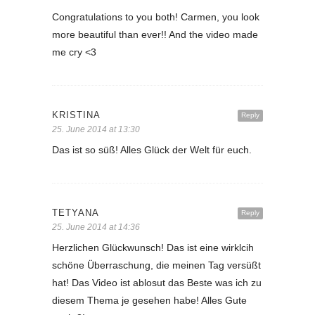
Congratulations to you both! Carmen, you look
more beautiful than ever!! And the video made
me cry <3
KRISTINA
Reply
25. June 2014 at 13:30
Das ist so süß! Alles Glück der Welt für euch.
TETYANA
Reply
25. June 2014 at 14:36
Herzlichen Glückwunsch! Das ist eine wirklcih
schöne Überraschung, die meinen Tag versüßt
hat! Das Video ist ablosut das Beste was ich zu
diesem Thema je gesehen habe! Alles Gute