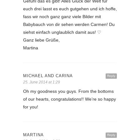
Gefühl das es gibt! Alles Glück der Welt für
euch drei lasst es euch gutgehen und ich hoffe,
fass wir noch ganz ganz viele Bilder mit
Babybauch von dir sehen werden Carmen! Du
siehst einfach unglaublich damit aus! ♡
Ganz liebe Grüße,
Martina
MICHAEL AND CARINA
Reply
25. June 2014 at 1:29
Oh my goodness you guys. From the bottoms
of our hearts, congratulations!! We’re so happy
for you!
MARTINA
Reply