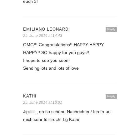
euch 3!
EMILIANO LEONARDI
Reply
25. June 2014 at 14:43
OMG!!! Congratulations!! HAPPY HAPPY
HAPPY!! SO happy for you guys!!
I hope to see you soon!
Sending lots and lots of love
KATHI
Reply
25. June 2014 at 16:01
Jipiiiiiii,, oh so schöne Nachrichten! Ich freue
mich sehr für Euch! Lg Kathi