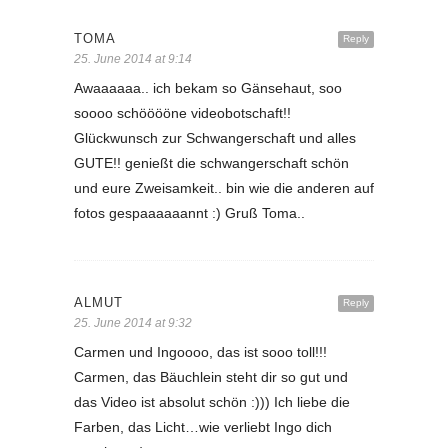
TOMA
Reply
25. June 2014 at 9:14
Awaaaaaa.. ich bekam so Gänsehaut, soo
soooo schööööne videobotschaft!!
Glückwunsch zur Schwangerschaft und alles
GUTE!! genießt die schwangerschaft schön
und eure Zweisamkeit.. bin wie die anderen auf
fotos gespaaaaaannt :) Gruß Toma..
ALMUT
Reply
25. June 2014 at 9:32
Carmen und Ingoooo, das ist sooo toll!!!
Carmen, das Bäuchlein steht dir so gut und
das Video ist absolut schön :))) Ich liebe die
Farben, das Licht…wie verliebt Ingo dich