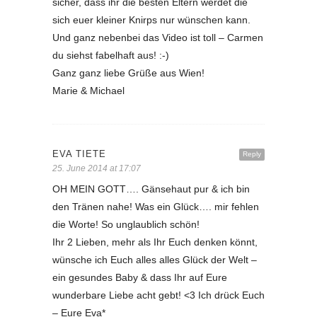
sicher, dass ihr die besten Eltern werdet die
sich euer kleiner Knirps nur wünschen kann.
Und ganz nebenbei das Video ist toll – Carmen
du siehst fabelhaft aus! :-)
Ganz ganz liebe Grüße aus Wien!
Marie & Michael
EVA TIETE
Reply
25. June 2014 at 17:07
OH MEIN GOTT…. Gänsehaut pur & ich bin
den Tränen nahe! Was ein Glück…. mir fehlen
die Worte! So unglaublich schön!
Ihr 2 Lieben, mehr als Ihr Euch denken könnt,
wünsche ich Euch alles alles Glück der Welt –
ein gesundes Baby & dass Ihr auf Eure
wunderbare Liebe acht gebt! <3 Ich drück Euch
– Eure Eva*