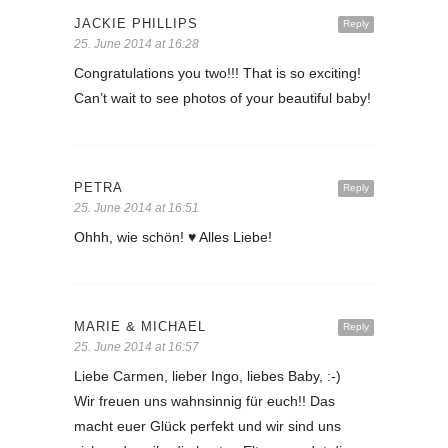
JACKIE PHILLIPS
Reply
25. June 2014 at 16:28
Congratulations you two!!! That is so exciting!
Can’t wait to see photos of your beautiful baby!
PETRA
Reply
25. June 2014 at 16:51
Ohhh, wie schön! ♥ Alles Liebe!
MARIE & MICHAEL
Reply
25. June 2014 at 16:57
Liebe Carmen, lieber Ingo, liebes Baby, :-)
Wir freuen uns wahnsinnig für euch!! Das
macht euer Glück perfekt und wir sind uns