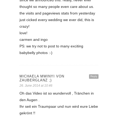
since we announced this. really, never ever
thought so many people even care about us.
the visits and pageviews stats from yesterday
just cicked every wedding we ever did, this is
crazy!
love!
carmen and ingo
PS: we try not to post to many exciting
babybelly photos :-)
MICHAELA MWINYI VON
Reply
ZAUBERGLANZ ;)
26. June 2014 at 10:46
Oh das Video ist so wundervoll , Tränchen in
den Augen .
Ihr seit ein Traumpaar und nun wird eure Liebe
gekrönt !!