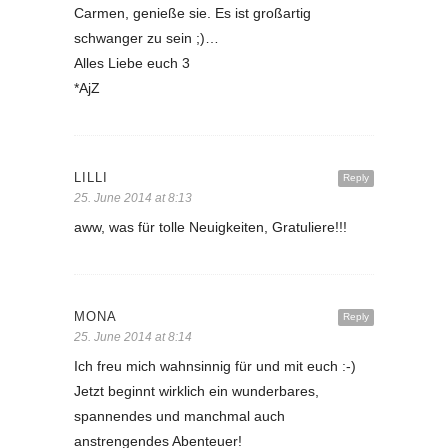
Carmen, genieße sie. Es ist großartig
schwanger zu sein ;)…
Alles Liebe euch 3
*AjZ
LILLI
Reply
25. June 2014 at 8:13
aww, was für tolle Neuigkeiten, Gratuliere!!!
MONA
Reply
25. June 2014 at 8:14
Ich freu mich wahnsinnig für und mit euch :-)
Jetzt beginnt wirklich ein wunderbares,
spannendes und manchmal auch
anstrengendes Abenteuer!