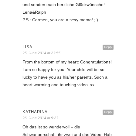
und senden euch herzliche Glückwünsche!
Lena&Ralph
P.S.: Carmen, you are a sexy mama! ; )
LISA
Reply
25. June 2014 at 23:55
From the bottom of my heart: Congratulations!
I am so happy for you. Your child will be so
lucky to have you as his/her parents. Such a
heart warming and touching video. xx
KATHARINA
Reply
26. June 2014 at 9:23
Oh das ist so wundervoll – die
Schwangerschaft, ihr zwei und das Video! Hab