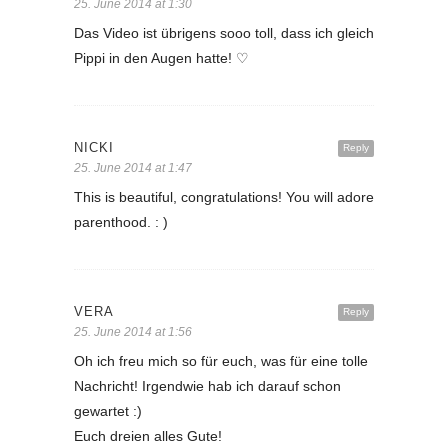
25. June 2014 at 1:30
Das Video ist übrigens sooo toll, dass ich gleich
Pippi in den Augen hatte! ♡
NICKI
Reply
25. June 2014 at 1:47
This is beautiful, congratulations! You will adore
parenthood. : )
VERA
Reply
25. June 2014 at 1:56
Oh ich freu mich so für euch, was für eine tolle
Nachricht! Irgendwie hab ich darauf schon
gewartet :)
Euch dreien alles Gute!