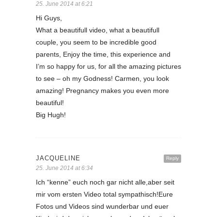
25. June 2014 at 6:21
Hi Guys,
What a beautifull video, what a beautifull
couple, you seem to be incredible good
parents, Enjoy the time, this experience and
I’m so happy for us, for all the amazing pictures
to see – oh my Godness! Carmen, you look
amazing! Pregnancy makes you even more
beautiful!
Big Hugh!
JACQUELINE
Reply
25. June 2014 at 6:34
Ich “kenne” euch noch gar nicht alle,aber seit
mir vom ersten Video total sympathisch!Eure
Fotos und Videos sind wunderbar und euer