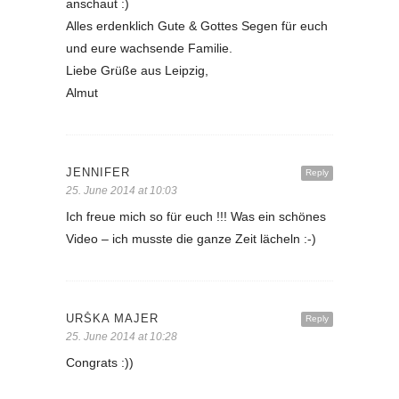
anschaut :)
Alles erdenklich Gute & Gottes Segen für euch
und eure wachsende Familie.
Liebe Grüße aus Leipzig,
Almut
JENNIFER
Reply
25. June 2014 at 10:03
Ich freue mich so für euch !!! Was ein schönes
Video – ich musste die ganze Zeit lächeln :-)
URŠKA MAJER
Reply
25. June 2014 at 10:28
Congrats :))