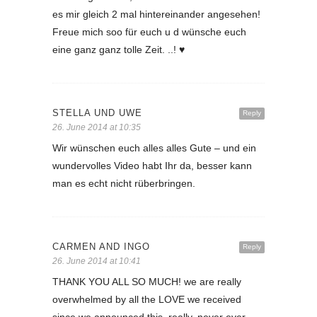
es mir gleich 2 mal hintereinander angesehen!
Freue mich soo für euch u d wünsche euch
eine ganz ganz tolle Zeit. ..! ♥
STELLA UND UWE
Reply
26. June 2014 at 10:35
Wir wünschen euch alles alles Gute – und ein
wundervolles Video habt Ihr da, besser kann
man es echt nicht rüberbringen.
CARMEN AND INGO
Reply
26. June 2014 at 10:41
THANK YOU ALL SO MUCH! we are really
overwhelmed by all the LOVE we received