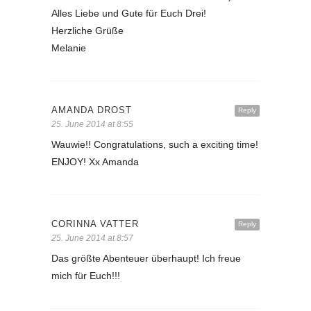
Alles Liebe und Gute für Euch Drei!
Herzliche Grüße
Melanie
AMANDA DROST
Reply
25. June 2014 at 8:55
Wauwie!! Congratulations, such a exciting time!
ENJOY! Xx Amanda
CORINNA VATTER
Reply
25. June 2014 at 8:57
Das größte Abenteuer überhaupt! Ich freue
mich für Euch!!!