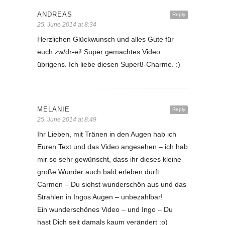
ANDREAS
Reply
25. June 2014 at 8:34
Herzlichen Glückwunsch und alles Gute für
euch zw/dr-ei! Super gemachtes Video
übrigens. Ich liebe diesen Super8-Charme. :)
MELANIE
Reply
25. June 2014 at 8:49
Ihr Lieben, mit Tränen in den Augen hab ich
Euren Text und das Video angesehen – ich hab
mir so sehr gewünscht, dass ihr dieses kleine
große Wunder auch bald erleben dürft.
Carmen – Du siehst wunderschön aus und das
Strahlen in Ingos Augen – unbezahlbar!
Ein wunderschönes Video – und Ingo – Du
hast Dich seit damals kaum verändert :o)