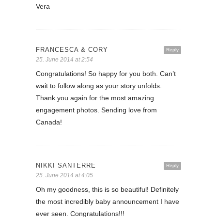
Vera
FRANCESCA & CORY
Reply
25. June 2014 at 2:54
Congratulations! So happy for you both. Can’t
wait to follow along as your story unfolds.
Thank you again for the most amazing
engagement photos. Sending love from
Canada!
NIKKI SANTERRE
Reply
25. June 2014 at 4:05
Oh my goodness, this is so beautiful! Definitely
the most incredibly baby announcement I have
ever seen. Congratulations!!!