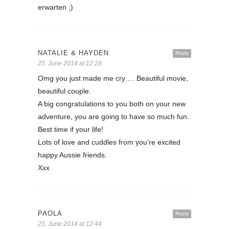
erwarten ;)
NATALIE & HAYDEN
Reply
25. June 2014 at 12:28
Omg you just made me cry…. Beautiful movie,
beautiful couple.
A big congratulations to you both on your new
adventure, you are going to have so much fun.
Best time if your life!
Lots of love and cuddles from you’re excited
happy Aussie friends.
Xxx
PAOLA
Reply
25. June 2014 at 12:44