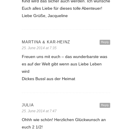
Kind wird das sicher auch werden. Ich wünsche
Euch alles Liebe für dieses tolle Abenteuer!
Liebe Grüße, Jacqueline
MARTINA & KAR-HEINZ
Reply
25. June 2014 at 7:35
Freuen uns mit euch – das wunderbarste was
es auf der Welt gibt wenn aus Liebe Leben
wird
Dickes Bussl aus der Heimat
JULIA
Reply
25. June 2014 at 7:47
Ohhh wie schön! Herzlichen Glückwunsch an
euch 2 1/2!