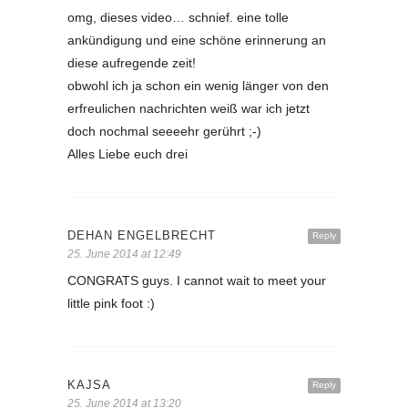
omg, dieses video… schnief. eine tolle
ankündigung und eine schöne erinnerung an
diese aufregende zeit!
obwohl ich ja schon ein wenig länger von den
erfreulichen nachrichten weiß war ich jetzt
doch nochmal seeeehr gerührt ;-)
Alles Liebe euch drei
DEHAN ENGELBRECHT
Reply
25. June 2014 at 12:49
CONGRATS guys. I cannot wait to meet your
little pink foot :)
KAJSA
Reply
25. June 2014 at 13:20